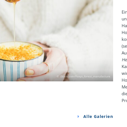
Br
Me
Im
Be
Di
Vi
Or
In
wi
be
Ei
Di
Be
Au
Zi
Au
Ob
Se
Ei
Di
De
Be
Da
Jo
un
Ke
be
an
ka
un
Ka
en
ha
be
au
Ha
Re
un
En
an
ni
en
Hy
Kr
Wa
li
Ha
en
Wi
Be
Ba
na
sc
Sc
Su
Sc
Vi
ha
At
Ve
gr
de
Fr
Ho
En
ve
ei
Bl
ge
ve
en
hi
di
Sü
vo
es
Ne
Na
ko
um
mi
wi
Gr
Er
be
ve
Er
lä
St
be
ei
(s
ve
Wi
en
wa
ve
ge
ei
Au
Pi
Sc
Sc
He
An
Ka
Bl
wi
© iStock.com/Foxys_forest_manufacture
© iStock.com/michelangeloop
© iStock.com/DebbiSmirnoff
© iStock.com/David O'Brien
© iStock.com/thaumatrope
© iStock.com/pecaphoto77
© iStock.com/elifbayraktar
© iStock.com/portishead1
© iStock.com/SilviaJansen
© iStock.com/Robert Daly
© iStock.com/zia_shusha
© iStock.com/karandaev
© iStock.com/LordRunar
© iStock.com/aimintang
© iStock.com/MmeEmil
© iStock.com/querbeet
© iStock.com/Zarnell
© iStock.com/AD077
© iStock.com/Lecic
Ho
Me
di
Pr
Alle Galerien