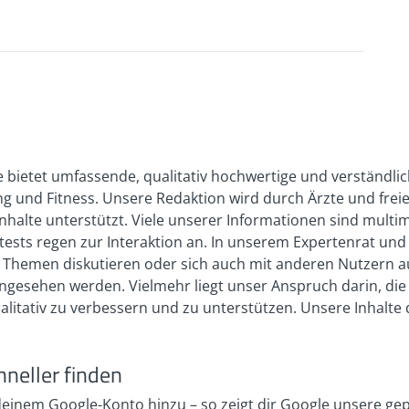
lanzen: Über 50 Pflanzen und ihre Wirkung, Bassermann
 bietet umfassende, qualitativ hochwertige und verständli
 und Fitness. Unsere Redaktion wird durch Ärzte und freie
kunde: Grundlagen - Anwendung - Therapie, Haug Verlag,
nhalte unterstützt. Viele unserer Informationen sind multi
bsttests regen zur Interaktion an. In unserem Expertenrat 
en Themen diskutieren oder sich auch mit anderen Nutzern 
h angesehen werden. Vielmehr liegt unser Anspruch darin, di
ualitativ zu verbessern und zu unterstützen. Unsere Inhalt
hneller finden
 deinem Google-Konto hinzu – so zeigt dir Google unsere ge