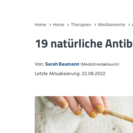
Home
Home
Therapien
Medikamente
19 natürliche Anti
Von:
Sarah Baumann
(Medizinredakteurin)
Letzte Aktualisierung: 22.09.2022