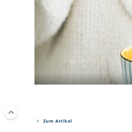
Zum Artikel