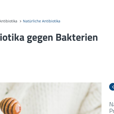
Antibiotika
Natürliche Antibiotika
biotika gegen Bakterien
N
K
B
M
N
A
Z
K
A
K
I
K
E
S
S
G
H
K
J
P
A
n
n
A
A
A
W
a
A
A
e
N
A