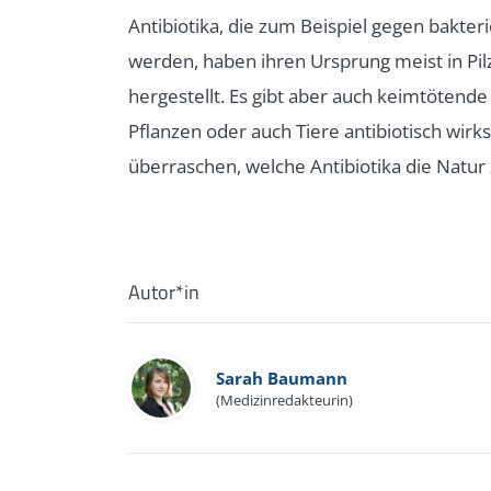
Antibiotika, die zum Beispiel gegen bakte
werden, haben ihren Ursprung meist in Pi
hergestellt. Es gibt aber auch keimtöten
Pflanzen oder auch Tiere antibiotisch wir
überraschen, welche Antibiotika die Natur 
Autor*in
Sarah Baumann
(Medizinredakteurin)