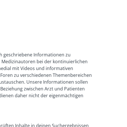
ch geschriebene Informationen zu
 Medizinautoren bei der kontinuierlichen
medial mit Videos und informativen
und Foren zu verschiedenen Themenbereichen
austauschen. Unsere Informationen sollen
e Beziehung zwischen Arzt und Patienten
e dienen daher nicht der eigenmächtigen
prüften Inhalte in deinen Suchergebnissen