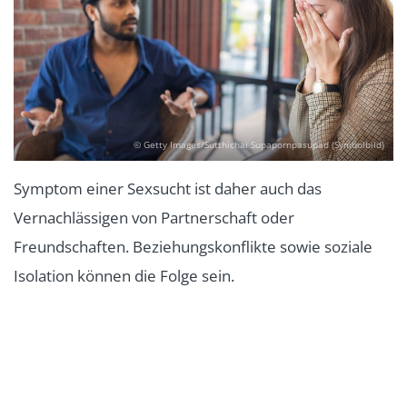
© Getty Images/Sutthichai Supapornpasupad (Symbolbild)
Symptom einer Sexsucht ist daher auch das
Vernachlässigen von Partnerschaft oder
Freundschaften. Beziehungskonflikte sowie soziale
Isolation können die Folge sein.