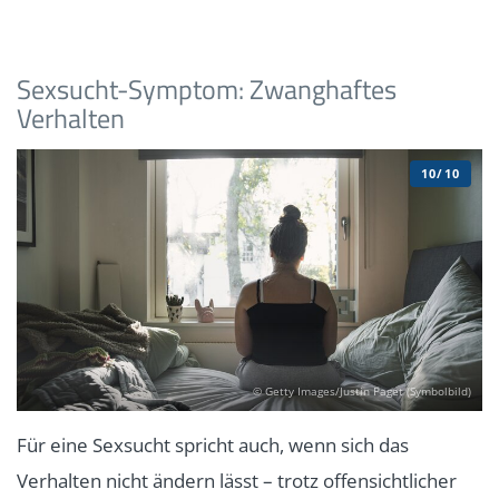
Sexsucht-Symptom: Zwanghaftes
Verhalten
10/10
© Getty Images/Justin Paget (Symbolbild)
Für eine Sexsucht spricht auch, wenn sich das
Verhalten nicht ändern lässt – trotz offensichtlicher