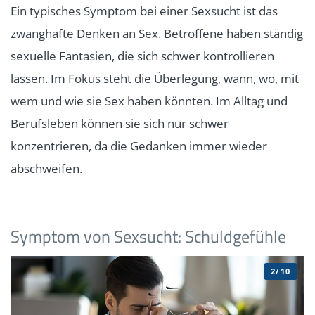
Ein typisches Symptom bei einer Sexsucht ist das
zwanghafte Denken an Sex. Betroffene haben ständig
sexuelle Fantasien, die sich schwer kontrollieren
lassen. Im Fokus steht die Überlegung, wann, wo, mit
wem und wie sie Sex haben könnten. Im Alltag und
Berufsleben können sie sich nur schwer
konzentrieren, da die Gedanken immer wieder
abschweifen.
Symptom von Sexsucht: Schuldgefühle
2/10