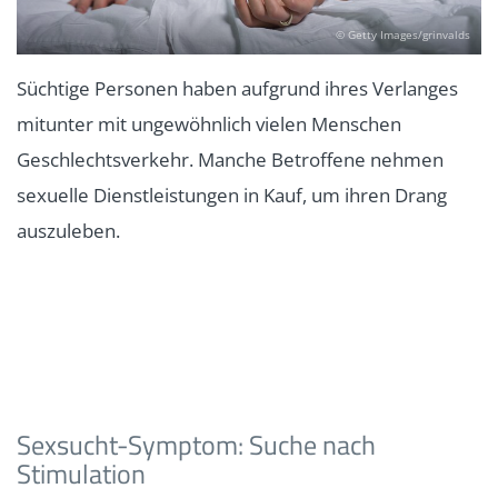
© Getty Images/grinvalds
Süchtige Personen haben aufgrund ihres Verlanges
mitunter mit ungewöhnlich vielen Menschen
Geschlechtsverkehr. Manche Betroffene nehmen
sexuelle Dienstleistungen in Kauf, um ihren Drang
auszuleben.
Sexsucht-Symptom: Suche nach
Stimulation