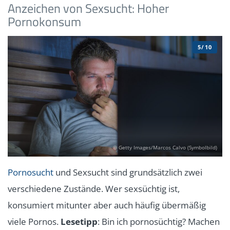
Anzeichen von Sexsucht: Hoher
Pornokonsum
5/10
© Getty Images/Marcos Calvo (Symbolbild)
Pornosucht
und Sexsucht sind grundsätzlich zwei
verschiedene Zustände. Wer sexsüchtig ist,
konsumiert mitunter aber auch häufig übermäßig
viele Pornos.
Lesetipp
: Bin ich pornosüchtig? Machen