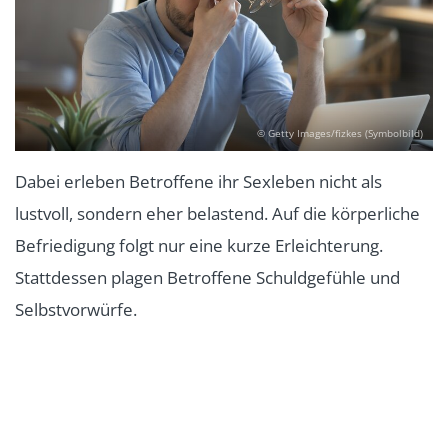
© Getty Images/fizkes (Symbolbild)
Dabei erleben Betroffene ihr Sexleben nicht als
lustvoll, sondern eher belastend. Auf die körperliche
Befriedigung folgt nur eine kurze Erleichterung.
Stattdessen plagen Betroffene Schuldgefühle und
Selbstvorwürfe.