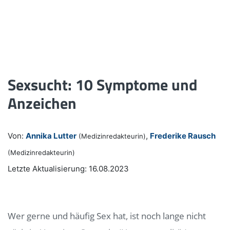
Sexsucht: 10 Symptome und
Anzeichen
Von:
Annika Lutter
,
Frederike Rausch
(Medizinredakteurin)
(Medizinredakteurin)
Letzte Aktualisierung: 16.08.2023
Wer gerne und häufig Sex hat, ist noch lange nicht