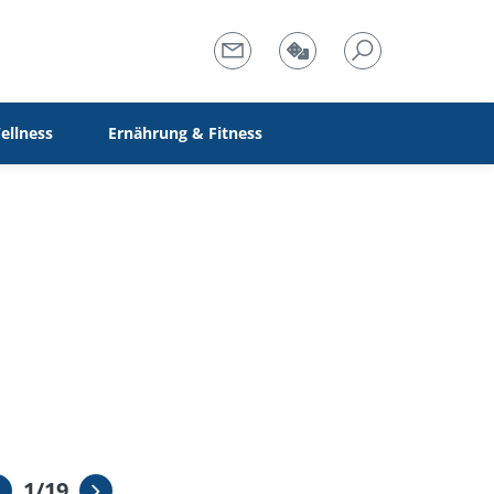
ellness
Ernährung & Fitness
1/19
2/19
3/19
4/19
5/19
6/19
7/19
8/19
9/19
10/19
11/19
12/19
13/19
14/19
15/19
16/19
17/19
18/19
19/19