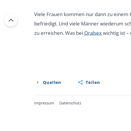
Viele Frauen kommen nur dann zu einem 
befriedigt. Und viele Männer wiederum sc
zu erreichen. Was bei
Oralsex
wichtig ist 
Quellen
Teilen
Impressum
Datenschutz
Quellen