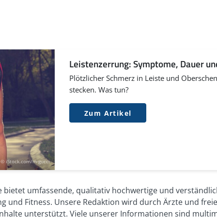
H/Deximed: Leistenzerrung tun:
otherapie-sportmedizin/patienteninformationen/becken-
Leistenzerrung: Symptome, Dauer u
(Abruf: 08/2021)
Plötzlicher Schmerz in Leiste und Oberschen
& Fischer Verlag/Elsevier GmbH, München 2016
stecken. Was tun?
 Hinzieher In: physiopraxis, 2017, 15(10): 24-29
Zum Artikel
© iStock.com/m-gucci
 bietet umfassende, qualitativ hochwertige und verständli
 und Fitness. Unsere Redaktion wird durch Ärzte und freie
nhalte unterstützt. Viele unserer Informationen sind multi