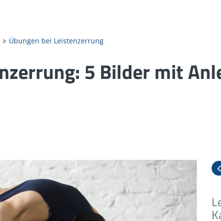
Übungen bei Leistenzerrung
nzerrung: 5 Bilder mit Anl
L
L
L
L
L
K
T
K
l
S