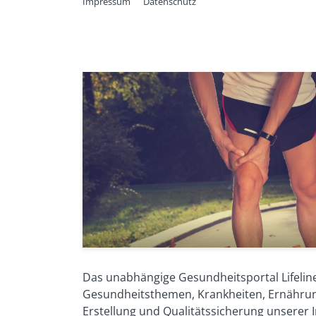
Impressum
Datenschutz
Quellen
Online-Informationen der Gesinform Gmb
deximed.de/home/klinische-themen/physi
huefte-und-oberschenkel/Leistenzerrung/
Eder, K. Verletzungen im Fußball, Urban 
Hausser, P.: Adduktorenzerrung – Lädierte
Das unabhängige Gesundheitsportal Lifeline
Gesundheitsthemen, Krankheiten, Ernährung
Erstellung und Qualitätssicherung unserer I